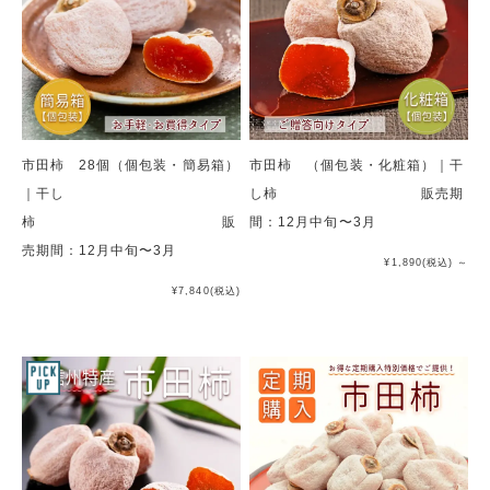
市田柿 28個（個包装・簡易箱）
市田柿 （個包装・化粧箱）｜干
｜干し
し柿 販売期
柿 販
間：12月中旬〜3月
売期間：12月中旬〜3月
¥1,890
(税込)
～
¥7,840
(税込)