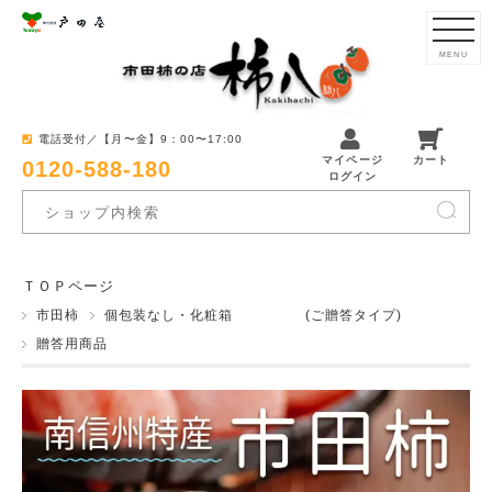
MENU
電話受付／【月〜金】9：00〜17:00
マイページ
カート
0120-588-180
ログイン
ＴＯＰページ
市田柿
個包装なし・化粧箱 (ご贈答タイプ)
贈答用商品