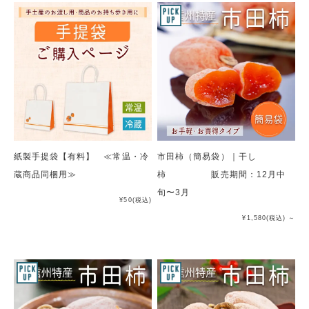
紙製手提袋【有料】 ≪常温・冷
市田柿（簡易袋）｜干し
蔵商品同梱用≫
柿 販売期間：12月中
旬〜3月
¥50
(税込)
¥1,580
(税込)
～