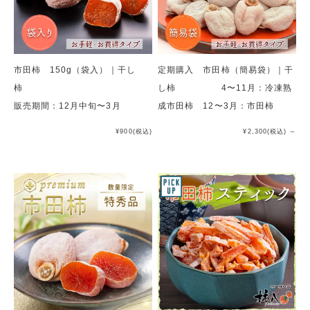
市田柿 150g（袋入）｜干し
定期購入 市田柿（簡易袋）｜干
柿
し柿 4〜11月：冷凍熟
販売期間：12月中旬〜3月
成市田柿 12〜3月：市田柿
¥900
(税込)
¥2,300
(税込)
～