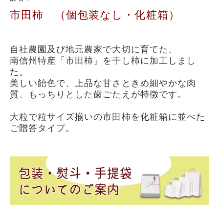
市田柿 （個包装なし・化粧箱）
自社農園及び地元農家で大切に育てた、
南信州特産「市田柿」を干し柿に加工しまし
た。
美しい飴色で、上品な甘さときめ細やかな肉
質、もっちりとした歯ごたえが特徴です。
大粒で粒サイズ揃いの市田柿を化粧箱に並べた
ご贈答タイプ。