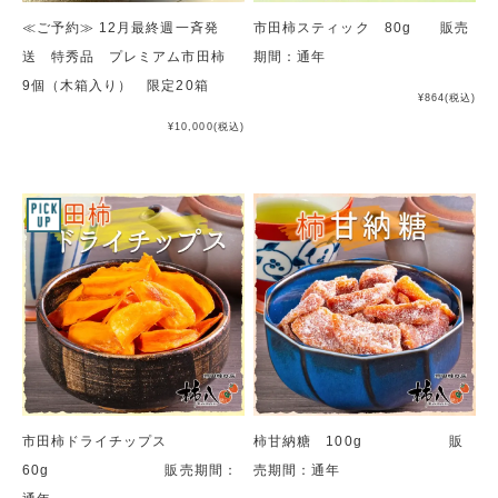
≪ご予約≫ 12月最終週一斉発
市田柿スティック 80g 販売
送 特秀品 プレミアム市田柿
期間：通年
9個（木箱入り） 限定20箱
¥864
(税込)
¥10,000
(税込)
市田柿ドライチップス
柿甘納糖 100g 販
60g 販売期間：
売期間：通年