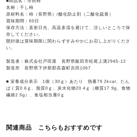
■商品名：市田柿
名称：干し柿
原材料名：柿（長野県）/酸化防止剤（二酸化硫黄）
賞味期間：60日
保存方法：直射日光、高温多湿を避けて、涼しいところで保
存してください。
開封後は賞味期限に関わらずすみやかにお召し上がりくださ
い。
製造者：株式会社戸田屋 長野県飯田市松尾上溝2945-12
製造所 長野県下伊那郡高森町吉田1067
■ 栄養成分表示 1個（30ｇ）あたり 熱量79.2kcal、たん
ぱく質0.6ｇ、脂質0ｇ、炭水化物20.4ｇ（糖質17.9g、食物
繊維2.5g）、食塩相当量0ｇ
関連商品 こちらもおすすめです