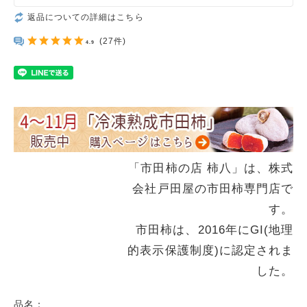
返品についての詳細はこちら
(27件)
4.9
「市田柿の店 柿八」は、株式
会社戸田屋の市田柿専門店で
す。
市田柿は、2016年にGI(地理
的表示保護制度)に認定されま
した。
品名：