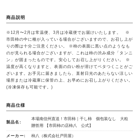
商品説明
※12月〜2月は常温便、3月は冷蔵便でお届けいたします。 ※
市田柿の中に種が入っている場合がございますので、お召し上が
りの際は十分ご注意ください。 ※柿の表面に黒い点のようなも
のが見られる場合がございますが、これは柿の渋み成分「タンニ
ン」が固まったものです。安心してお召し上がりください。 ※
温度が高くなりますと、表面の白い粉が溶けてベタつくことがご
ざいます。お手元に届きましたら、直射日光のあたらない涼しい
場所または冷蔵庫に保管の上、お早めにお召し上がりください。
(冷凍保存も可能です。)
商品仕様
本場南信州直送！市田柿｜干し柿 個包装なし 大粒
製品名:
贈答用 【市田柿の店柿八 公式】
メーカー:
柿八（株式会社戸田屋）