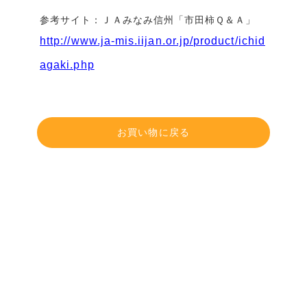
参考サイト：ＪＡみなみ信州「市田柿Ｑ＆Ａ」
http://www.ja-mis.iijan.or.jp/product/ichid
agaki.php
お買い物に戻る