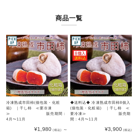
商品一覧
冷凍熟成市田柿(個包装・化粧
◆送料込◆ 冷凍熟成市田柿8個入
箱) ｜干し柿 ≪要冷凍
(個包装・化粧箱) ｜干し柿 ≪
≫ 販売期間：
要冷凍≫ 販売期
4月〜11月
間：4月〜11月
¥1,980
¥3,900
～
(税込)
(税込)