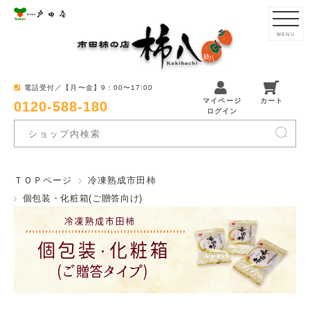
MENU
電話受付／【月〜金】9：00〜17:00
マイページ
カート
0120-588-180
ログイン
ＴＯＰページ
冷凍熟成市田柿
個包装・化粧箱(ご贈答向け)