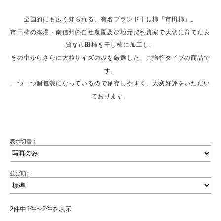
全国的にも広く知られる、有名ブランド干し柿「市田柿」。
市田柿の本場・南信州の自社農園及び地元契約農家で大切に育てた良
質な市田柿を干し柿に加工し、
その中からさらに大粒サイズのみを厳選した、ご贈答タイプの商品で
す。
一つ一つ個包装になっているので保存しやすく、大変好評をいただい
ております。
表示切替：
並び順：
2件中1件〜2件を表示