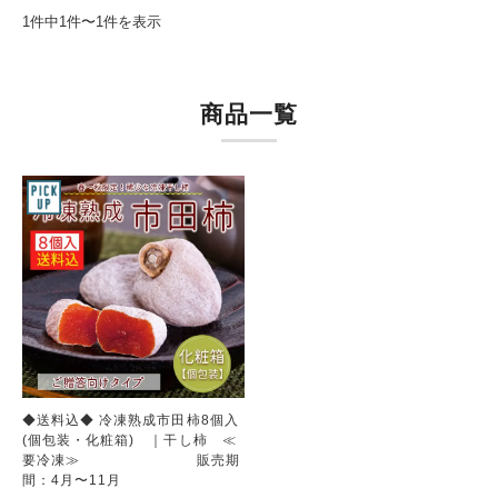
1件中1件〜1件を表示
商品一覧
◆送料込◆ 冷凍熟成市田柿8個入
(個包装・化粧箱) ｜干し柿 ≪
要冷凍≫ 販売期
間：4月〜11月