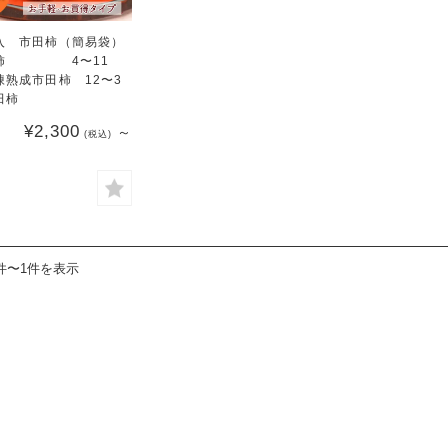
入 市田柿（簡易袋）
し柿 4〜11
凍熟成市田柿 12〜3
田柿
¥2,300
～
(税込)
件〜1件を表示