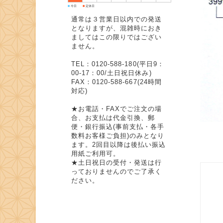
■
■
今日
定休日
通常は３営業日以内での発送
となりますが、混雑時におき
ましてはこの限りではござい
ません。
TEL：0120-588-180(平日9：
00-17：00/土日祝日休み)
FAX：0120-588-667(24時間
対応)
★お電話・FAXでご注文の場
合、お支払は代金引換、郵
便・銀行振込(事前支払・各手
数料お客様ご負担)のみとなり
ます。2回目以降は後払い振込
用紙ご利用可。
★土日祝日の受付・発送は行
っておりませんのでご了承く
ださい。