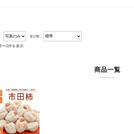
替：
並び順：
件〜1件を表示
商品一覧