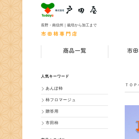
長野・南信州｜栽培から加工まで
市田柿専門店
商品一覧
市田
人気キーワード
ＴＯＰ
あんぽ柿
柿フロマージュ
贈答用
市田柿