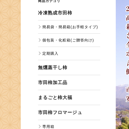
商品カテゴリ
冷凍熟成市田柿
簡易袋・簡易箱(お手軽タイプ)
個包装・化粧箱(ご贈答向け)
定期購入
無燻蒸干し柿
市田柿加工品
まるごと柿大福
市田柿フロマージュ
専用箱