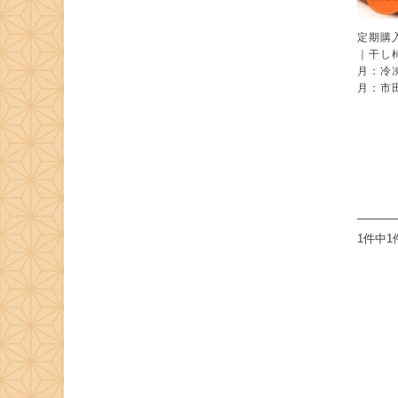
定期購
｜干
月：冷
月：市
1件中1