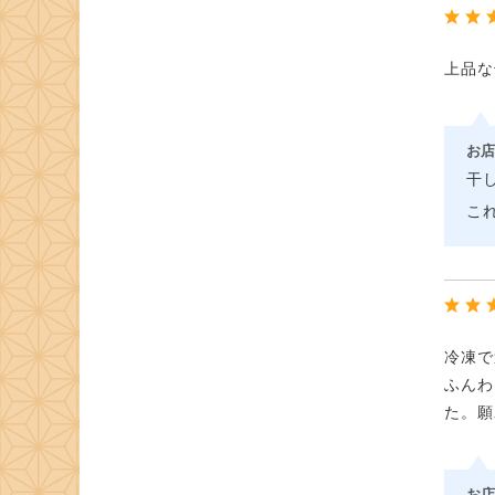
上品な
お店
干
こ
冷凍で
ふんわ
た。願
お店