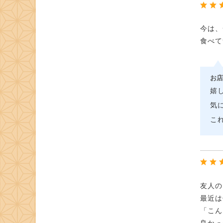
今は、
食べて
お店
嬉
気
こ
友人の
最近は
「こん
良かっ