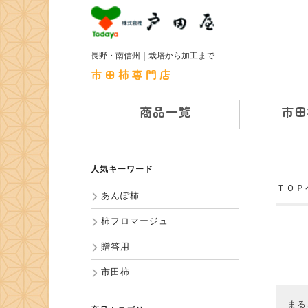
長野・南信州｜栽培から加工まで
市田柿専門店
商品一覧
市田
人気キーワード
ＴＯＰ
あんぽ柿
柿フロマージュ
贈答用
市田柿
まる