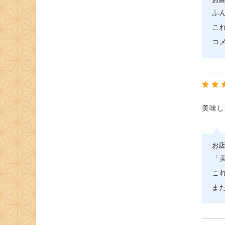
ふ
こ
コ
美味し
お店
「
こ
ま