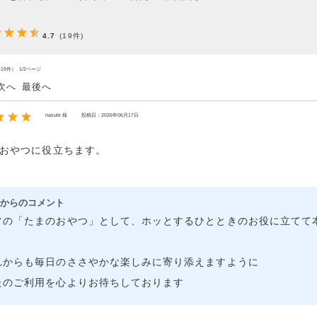
4.7
(19件)
19件） 1/2ページ
次へ
最後へ
nasubi 様
投稿日：2026年06月17日
おやつに役立ちます。
からのコメント
常の「たまのおやつ」として、ホッとするひとときのお役に立てて
れからも毎日のささやかな楽しみに寄り添えますように
たのご利用を心よりお待ちしております