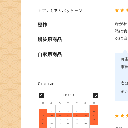
プレミアムパッケージ
母が柿
橙柿
私は食
次は自
贈答用商品
自家用商品
お店
市
次
ま
2026/08
日
月
火
水
木
金
土
1
2
3
4
5
6
7
8
9
10
11
12
13
14
15
16
17
18
19
20
21
22
23
24
25
26
27
28
29
30
31