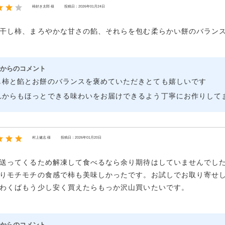
柿好き太郎 様
投稿日：2026年01月24日
干し柿、まろやかな甘さの餡、それらを包む柔らかい餅のバラン
からのコメント
し柿と餡とお餅のバランスを褒めていただきとても嬉しいです
れからもほっとできる味わいをお届けできるよう丁寧にお作りして
村上健志 様
投稿日：2026年01月20日
送ってくるため解凍して食べるなら余り期待はしていませんでし
りモチモチの食感で柿も美味しかったです。お試しでお取り寄せし
わくばもう少し安く買えたらもっか沢山買いたいです。
からのコメント