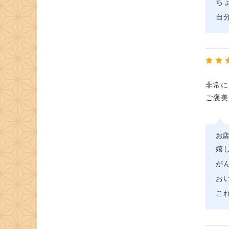
ち
自
非常に
ご褒美
お店
嬉
が
お
こ