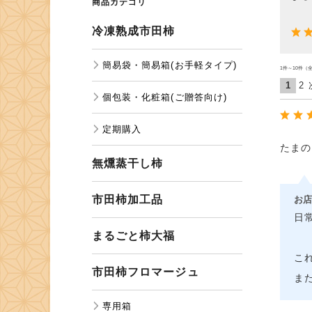
商品カテゴリ
冷凍熟成市田柿
簡易袋・簡易箱(お手軽タイプ)
1件～10件（全
2
1
個包装・化粧箱(ご贈答向け)
定期購入
たまの
無燻蒸干し柿
市田柿加工品
お店
日
まるごと柿大福
こ
市田柿フロマージュ
ま
専用箱