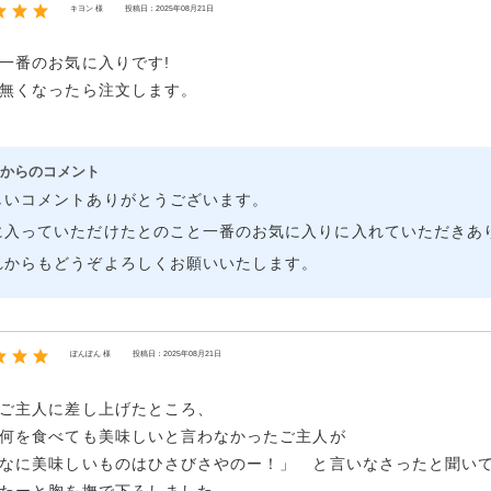
キヨン 様
投稿日：2025年08月21日
一番のお気に入りです!
無くなったら注文します。
からのコメント
しいコメントありがとうございます。
に入っていただけたとのこと一番のお気に入りに入れていただきあ
れからもどうぞよろしくお願いいたします。
ぽんぽん 様
投稿日：2025年08月21日
ご主人に差し上げたところ、
何を食べても美味しいと言わなかったご主人が
なに美味しいものはひさびさやのー！」 と言いなさったと聞い
たーと胸を撫で下ろしました。