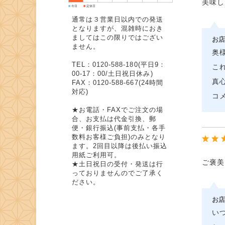
美味し
■
■
今日
定休日
通常は３営業日以内での発送
となりますが、混雑時におき
ましてはこの限りではござい
お店
ません。
奥
TEL：0120-588-180(平日9：
こ
00-17：00/土日祝日休み)
真
FAX：0120-588-667(24時間
対応)
コ
★お電話・FAXでご注文の場
合、お支払は代金引換、郵
便・銀行振込(事前支払・各手
数料お客様ご負担)のみとなり
ます。2回目以降は後払い振込
用紙ご利用可。
ご褒美
★土日祝日の受付・発送は行
っておりませんのでご了承く
ださい。
お店
い