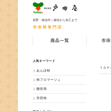
長野・南信州｜栽培から加工まで
市田柿専門店
商品一覧
市田
人気キーワード
ＴＯＰ
あんぽ柿
柿フロマージュ
贈答用
市田柿