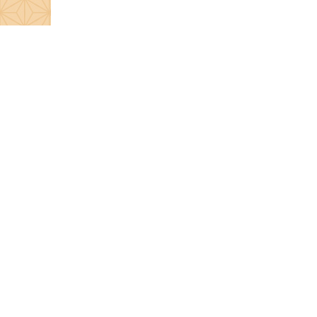
営業日について
【返品交換について】
・お客様のご都合(注文間違い、ご満足いただけ
・商品には運送会社での保管期間が定められてい
ご依頼主様への転送または弊社への引き戻しを
・万が一、不良品やご注文内容と異なる商品が届
【個人情報について】