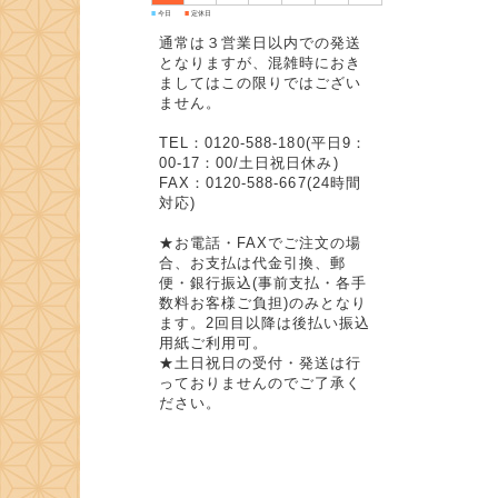
■
■
今日
定休日
通常は３営業日以内での発送
となりますが、混雑時におき
ましてはこの限りではござい
ません。
TEL：0120-588-180(平日9：
00-17：00/土日祝日休み)
FAX：0120-588-667(24時間
対応)
★お電話・FAXでご注文の場
合、お支払は代金引換、郵
便・銀行振込(事前支払・各手
数料お客様ご負担)のみとなり
ます。2回目以降は後払い振込
用紙ご利用可。
★土日祝日の受付・発送は行
っておりませんのでご了承く
ださい。