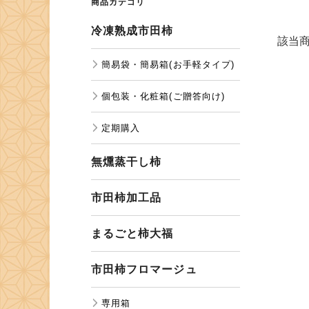
商品カテゴリ
冷凍熟成市田柿
該当
簡易袋・簡易箱(お手軽タイプ)
個包装・化粧箱(ご贈答向け)
定期購入
無燻蒸干し柿
市田柿加工品
まるごと柿大福
市田柿フロマージュ
専用箱